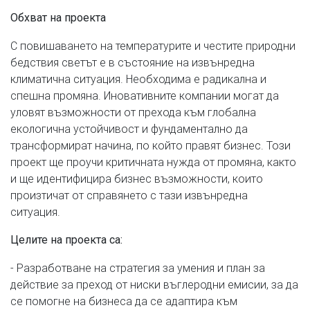
Обхват на проекта
С повишаването на температурите и честите природни
бедствия светът е в състояние на извънредна
климатична ситуация. Необходима е радикална и
спешна промяна. Иновативните компании могат да
уловят възможности от прехода към глобална
екологична устойчивост и фундаментално да
трансформират начина, по който правят бизнес. Този
проект ще проучи критичната нужда от промяна, както
и ще идентифицира бизнес възможности, които
произтичат от справянето с тази извънредна
ситуация.
Целите на проекта са:
- Разработване на стратегия за умения и план за
действие за преход от ниски въглеродни емисии, за да
се помогне на бизнеса да се адаптира към