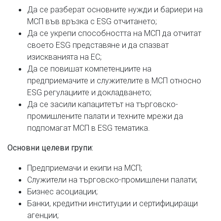
Да се разберат основните нужди и бариери на
МСП във връзка с ESG отчитането;
Да се укрепи способността на МСП да отчитат
своето ESG представяне и да спазват
изискванията на ЕС;
Да се повишат компетенциите на
предприемачите и служителите в МСП относно
ESG регулациите и докладването;
Да се засили капацитетът на търговско-
промишлените палати и техните мрежи да
подпомагат МСП в ESG тематика.
Основни целеви групи:
Предприемачи и екипи на МСП;
Служители на търговско-промишлени палати;
Бизнес асоциации;
Банки, кредитни институции и сертифициращи
агенции;