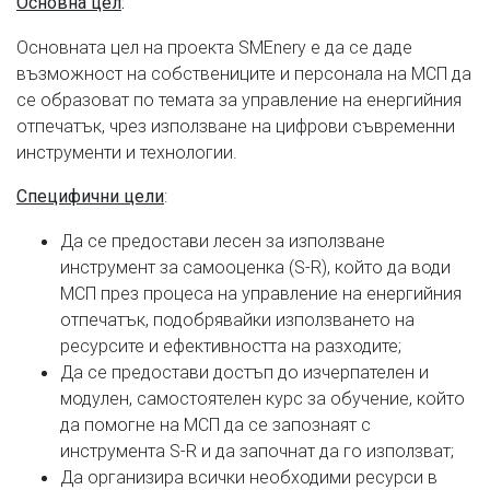
Основна цел
:
Основната цел на проекта SMEnery е да се даде
възможност на собствениците и персонала на МСП да
се образоват по темата за управление на енергийния
отпечатък, чрез използване на цифрови съвременни
инструменти и технологии.
:
Специфични цели
Да се предостави лесен за използване
инструмент за самооценка (S-R), който да води
МСП през процеса на управление на енергийния
отпечатък, подобрявайки използването на
ресурсите и ефективността на разходите;
Да се предостави достъп до изчерпателен и
модулен, самостоятелен курс за обучение, който
да помогне на МСП да се запознаят с
инструмента S-R и да започнат да го използват;
Да организира всички необходими ресурси в