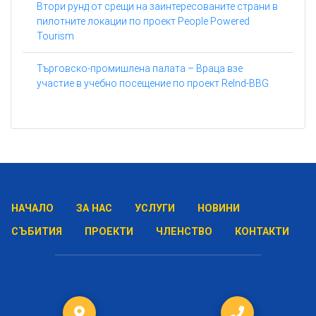
Втори рунд от срещи на заинтересованите страни в
пилотните локации по проект People Powered
Tourism
Търговско-промишлена палата – Враца взе
участие в учебно посещение по проект ReInd-BBG
НАЧАЛО
ЗА НАС
УСЛУГИ
НОВИНИ
СЪБИТИЯ
ПРОЕКТИ
ЧЛЕНСТВО
КОНТАКТИ