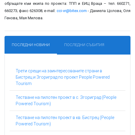
обръщате към екипа по проекта: ТПП и ЕИЦ Враца – тел. 660271,
660273; факс 626308; е-mail:
cci-vr@bitex.com
- Даниела Цолова, Оля
.
Генова, Мая Милова
ПОСЛЕДНИ НОВИНИ
ПОСЛЕДНИ СЪБИТИЯ
Трети срещи на заинтересованите страни в
Бистрец и Згориград по проект People Powered
Tourism
Тестване на пилотен проект в с. Згориград (People
Powered Tourism)
Тестване на пилотен проект в кв. Бистрец (People
Powered Tourism)