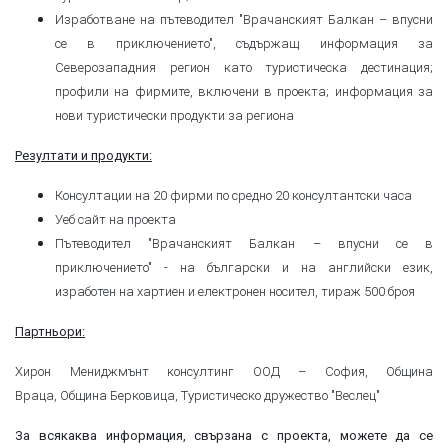
Изработване на пътеводител "Врачанският Балкан – впусни
се в приключението", съдържащ информация за
Северозападния регион като туристическа дестинация;
профили на фирмите, включени в проекта; информация за
нови туристически продукти за региона
Резултати и продукти:
Консултации на 20 фирми по средно 20 консултантски часа
Уеб сайт на проекта
Пътеводител "Врачанският Балкан – впусни се в
приключението" - на български и на английски език,
изработен на хартиен и електронен носител, тираж 500 броя
Партньори:
Хирон Мениджмънт консултинг ООД – София, Община
Враца, Община Берковица, Туристическo дружество "Веслец"
За всякаква информация, свързана с проекта, можете да се