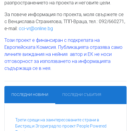
разпространението на проекта и неговите цели.
За повече информация по проекта, моля свържете се
с Венцислава Страхилова, ТПП-Враца, тел.: 092/660271,
e-mail:
cci-vr@online.bg
Този проект е финансиран с подкрепата на
Европейската Комисия. Публикацията отразява само
личните виждания на нейния автор и ЕК не носи
отговорност за използването на информацията
съдържаща се в нея.
ПОСЛЕДНИ НОВИНИ
ПОСЛЕДНИ СЪБИТИЯ
Трети срещи на заинтересованите страни в
Бистрец и Згориград по проект People Powered