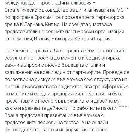
международен проект „Дигитализация –
Стратегическо ръководство за дигитализация на МСП“
по програма Еразъм+ се проведе трета партньорска
среща в Ларнака, Кипър. На срещата участваха
представители на седемте партньорски организации
от Германия, Италия, България, Кипър и Гърция.
По време на срещата бяха представени постигнатите
резултати по проекта до момента и се дискутираха
важни въпроси относно бъдещите стъпки и
задължения на всеки един от партньорите. Проведе се
ползотворна дискусия във връзка със структурата на
онлайн ръководството за дигиталната трансформация
на малките и средни предприятия, представени бяха
презентации относно съдържанието и дизайна му,
както и времевите дейности по работните пакети. ТПП
Враца представи презентация във връзка с
предстоящите периоди на тестване на онлайн
ръководството, както и информация относно