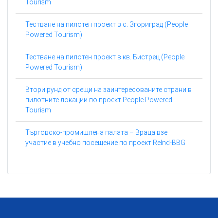
Tourism
Тестване на пилотен проект в с. Згориград (People
Powered Tourism)
Тестване на пилотен проект в кв. Бистрец (People
Powered Tourism)
Втори рунд от срещи на заинтересованите страни в
пилотните локации по проект People Powered
Tourism
Търговско-промишлена палата – Враца взе
участие в учебно посещение по проект ReInd-BBG