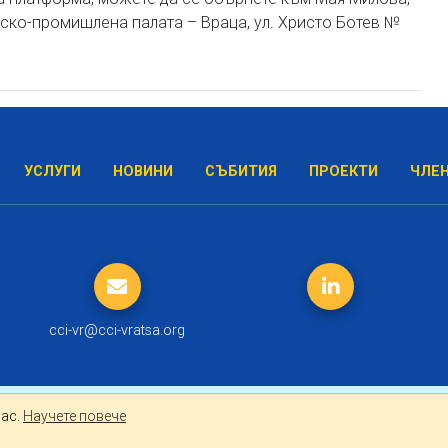
вско-промишлена палата – Враца, ул. Христо Ботев №
УСЛУГИ
НОВИНИ
СЪБИТИЯ
ПРОЕКТИ
ЧЛЕ
cci-vr@cci-vratsa.org
лно за Вас.
Научете повече
Вас.
Научете повече