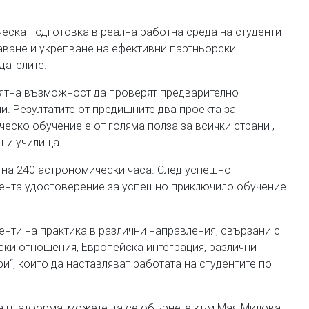
еска подготовка в реална работна среда на студенти
аване и укрепване на ефективни партньорски
ателите.
риятна възможност да проверят предварително
. Резултатите от предишните два проекта за
ческо обучение е от голяма полза за всички страни ,
сши училища.
 на 240 астрономически часа. След успешно
дента удостоверение за успешно приключило обучение
нти на практика в различни направления, свързани с
и отношения, Европейска интеграция, различни
ри“, които да наставляват работата на студентите по
а платформа, можете да се обърнете към Мая Милова,