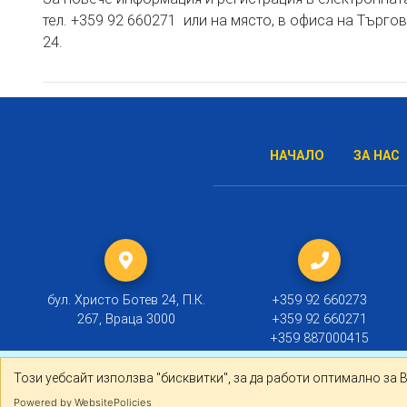
тел. +359 92 660271 или на място, в офиса на Търго
24.
НАЧАЛО
ЗА НАС
бул. Христо Ботев 24, П.К.
+359 92 660273
267, Враца 3000
+359 92 660271
+359 887000415
Този уебсайт използва "бисквитки", за да работи оптима
Този уебсайт използва "бисквитки", за да работи оптимално за 
© 2019 ТПП Враца |
Политика за личните данни
Powered by WebsitePolicies