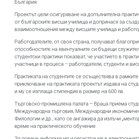
България.
Проектът цели осигуряване на допълнителна практич
от българските висши училища и допринася за създ
взаимоотношения между висшите училища и работод
Работодателите, от своя страна, получават благоп
способностите на евентуалните си бъдещи служители
студентски практики показват, че участието в практи
участници в процеса – работодатели, студенти и ви
Практиката на студентите се осъществява в рамките
приключване на практиката проектът издава на сту
и му се изплаща стипендия в размер на 600 лв.
Търговско-промишлена палата – Враца приема студе
Международна търговия, Международни икономическ
Филологии и др., като се ангажира да излъчи „менто
време на практическото обучение.
За повече информация и регистрация в електроннат