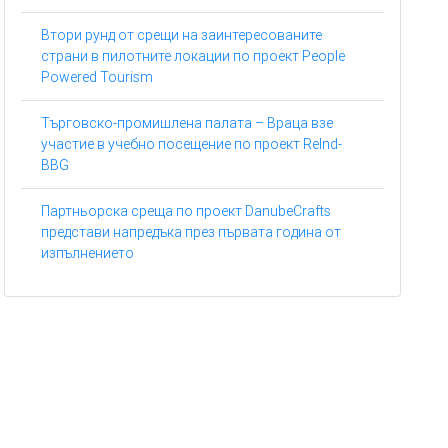
Втори рунд от срещи на заинтересованите
страни в пилотните локации по проект People
Powered Tourism
Търговско-промишлена палата – Враца взе
участие в учебно посещение по проект ReInd-
BBG
Партньорска среща по проект DanubeCrafts
представи напредъка през първата година от
изпълнението