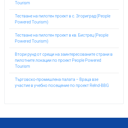
Tourism
Тестване на пилотен проект в с. Згориград (People
Powered Tourism)
Тестване на пилотен проект в кв. Бистрец (People
Powered Tourism)
Втори рунд от срещи на заинтересованите страни в
пилотните локации по проект People Powered
Tourism
Търговско-промишлена палата – Враца взе
участие в учебно посещение по проект ReInd-BBG