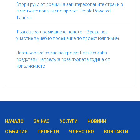
Втори рунд от срещи на заинтересованите страни в
пилотните локации по проект People Powered
Tourism
Търговско-промишлена палата – Враца взе
участие в учебно посещение по проект ReInd-BBG
Партньорска среща по проект DanubeCrafts
представи напредъка през първата година от
изпълнението
НАЧАЛО
ЗА НАС
УСЛУГИ
НОВИНИ
СЪБИТИЯ
ПРОЕКТИ
ЧЛЕНСТВО
КОНТАКТИ