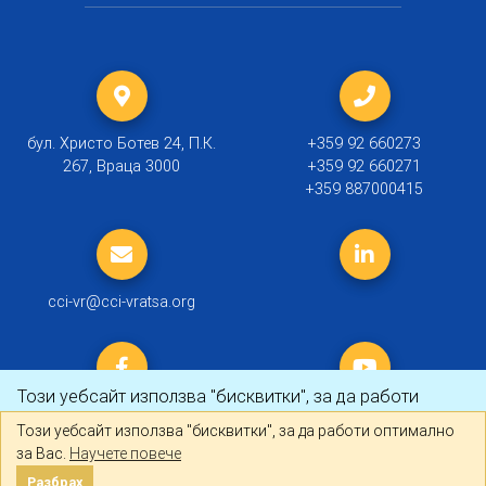
бул. Христо Ботев 24, П.К.
+359 92 660273
267, Враца 3000
+359 92 660271
+359 887000415
cci-vr@cci-vratsa.org
Този уебсайт използва "бисквитки", за да работи
оптимално за Вас.
Научете повече
Този уебсайт използва "бисквитки", за да работи оптимално
за Вас.
Научете повече
© 2019 ТПП Враца |
Политика за личните данни
Разбрах
Разбрах