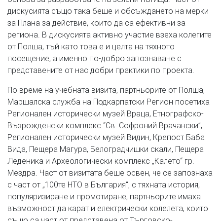
дискусията също така беше и обсъждането на мерки
за Плана за действие, които да са ефективни за
региона. В дискусията активно участие взеха колегите
от Полша, тъй като това е и целта на тяхното
посещение, а именно по-добро запознаване с
представените от нас добри практики по проекта.
По време на учебната визита, партньорите от Полша,
Маршалска служба на Подкарпатски Регион посетиха
Регионален исторически музей Враца, Етнографско-
Възрожденски комплекс “Св. Софроний Врачански”,
Регионален исторически музей Видин, Крепост Баба
Вида, Пещера Магура, Белоградчишки скали, Пещера
Леденика и Археологически комплекс „Калето“ гр.
Мездра. Част от визитата беше освен, че се запознаха
с част от „100те НТО в България“, с тяхната история,
популяризиране и промотиране, партньорите имаха
възможност да карат и електрически колелета, които
също са част от представена от Търговско-