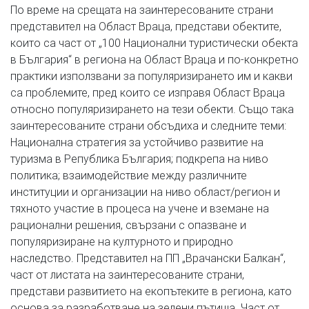
По време на срещата на заинтересованите страни
представител на Област Враца, представи обектите,
които са част от „100 Национални туристически обекта
в България“ в региона на Област Враца и по-конкретно
практики използвани за популяризирането им и какви
са проблемите, пред които се изправя Област Враца
относно популяризирането на тези обекти. Също така
заинтересованите страни обсъдиха и следните теми:
Национална стратегия за устойчиво развитие на
туризма в Република България; подкрепа на ниво
политика; взаимодействие между различните
институции и организации на ниво област/регион и
тяхното участие в процеса на учене и вземане на
рационални решения, свързани с опазване и
популяризиране на културното и природно
наследство. Представител на ПП „Врачански Балкан“,
част от листата на заинтересованите страни,
представи развитието на екопътеките в региона, като
основа за разработване на зелени пътища. Част от