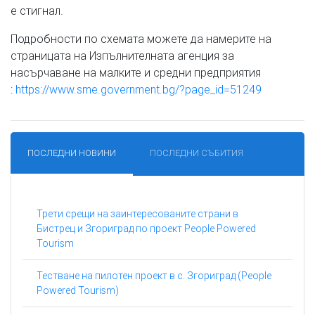
е стигнал.
Подробности по схемата можете да намерите на
страницата на Изпълнителната агенция за
насърчаване на малките и средни предприятия
:
https://www.sme.government.bg/?page_id=51249
ПОСЛЕДНИ НОВИНИ
ПОСЛЕДНИ СЪБИТИЯ
Трети срещи на заинтересованите страни в
Бистрец и Згориград по проект People Powered
Tourism
Тестване на пилотен проект в с. Згориград (People
Powered Tourism)