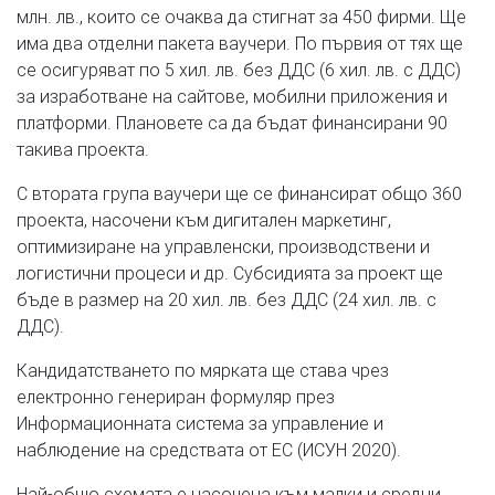
млн. лв., които се очаква да стигнат за 450 фирми. Ще
има два отделни пакета ваучери. По първия от тях ще
се осигуряват по 5 хил. лв. без ДДС (6 хил. лв. с ДДС)
за изработване на сайтове, мобилни приложения и
платформи. Плановете са да бъдат финансирани 90
такива проекта.
С втората група ваучери ще се финансират общо 360
проекта, насочени към дигитален маркетинг,
оптимизиране на управленски, производствени и
логистични процеси и др. Субсидията за проект ще
бъде в размер на 20 хил. лв. без ДДС (24 хил. лв. с
ДДС).
Кандидатстването по мярката ще става чрез
електронно генериран формуляр през
Информационната система за управление и
наблюдение на средствата от ЕС (ИСУН 2020).
Най-общо схемата е насочена към малки и средни