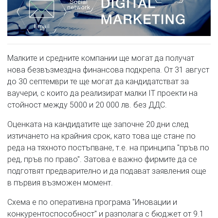
Малките и средните компании ще могат да получат
нова безвъзмездна финансова подкрепа. От 31 август
до 30 септември те ще могат да кандидатстват за
ваучери, с които да реализират малки IT проекти на
стойност между 5000 и 20 000 лв. без ДДС.
Оценката на кандидатите ще започне 20 дни след
изтичането на крайния срок, като това ще стане по
реда на тяхното постъпване, т.е. на принципа "пръв по
ред, пръв по право". Затова е важно фирмите да се
подготвят предварително и да подават заявления още
в първия възможен момент.
Схема е по оперативна програма "Иновации и
конкурентоспособност" и разполага с бюджет от 9.1