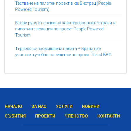
Тестване на пилотен проект в кв. Бистрец (People
Powered Tourism)
Втори рунд от срещи на заинтересованите страни в
пилотните локации по проект People Powered
Tourism
Търговско-промишлена палата – Враца взе
участие в учебно посещение по проект ReInd-BBG
НАЧАЛО
ЗА НАС
УСЛУГИ
НОВИНИ
СЪБИТИЯ
ПРОЕКТИ
ЧЛЕНСТВО
КОНТАКТИ