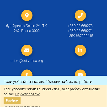
бул. Христо Ботев 24, П.К.
+359 92 660273
267, Враца 3000
+359 92 660271
+359 887000415
cci-vr@cci-vratsa.org
Този уебсайт използва "бисквитки", за да работи
оптимално за Вас.
Научете повече
Този уебсайт използва "бисквитки", за да работи оптимално
за Вас.
Научете повече
© 2019 ТПП Враца |
Политика за личните данни
Разбрах
Разбрах
Created by
DREAMmedia Creative Studio
Powered by WebsitePolicies