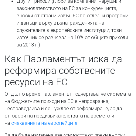
Други приходи (глоби за компании, нарушили
законодателството на ЕС за конкуренцията,
вноски от страни извън ЕС по отделни програми
и данъци върху възнагражденията на
служителите в европейските институции; този
източник се равнявал на 10% от общите приходи
за 2018 г.)
Как Парламентът иска да
реформира собствените
ресурси на ЕС
От дълго време Парламентът подчертава, че системата
на бюджетните приходи на ЕС е непрозрачна,
несправедлива и се нуждае от реформиране, за да
отговори на предизвикателствата на времето и
на
очакванията на европейците
.
За да бъде намалена зависимостта от преки вноски