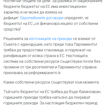
постигнат общите си цели. За разлика от националните
бюджети бюджетът на ЕС има инвестиционен
характер и не може да излиза на
дефицит.
Европейските договори
определят, че
бюджетът на ЕС „се финансира изцяло от собствени
средства“.
Решенията за
източниците на приходи
се вземат от
Съвета с единодушие, като преди това Парламентът
трябва да предостави становище, и подлежат на
ратификация от всяка страна в ЕС. Настоящата
система на собствени ресурси съществува почти без
промени от три десетилетия и Парламентът отдавна
призовава за реформирането ѝ.
Какви собствени ресурси съществуват към момента
Тъй като бюджетът на ЕС трябва да бъде балансиран,
годишните приходи трябва напълно да покриват
годишните разходи. За настоящия бюджетен период