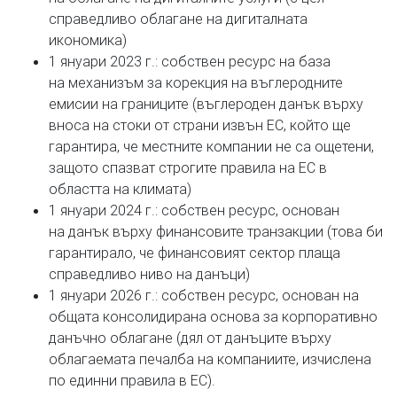
справедливо облагане на дигиталната
икономика)
1 януари 2023 г.: собствен ресурс на база
на механизъм за корекция на въглеродните
емисии на границите (въглероден данък върху
вноса на стоки от страни извън ЕС, който ще
гарантира, че местните компании не са ощетени,
защото спазват строгите правила на ЕС в
областта на климата)
1 януари 2024 г.: собствен ресурс, основан
на данък върху финансовите транзакции (това би
гарантирало, че финансовият сектор плаща
справедливо ниво на данъци)
1 януари 2026 г.: собствен ресурс, основан на
общата консолидирана основа за корпоративно
данъчно облагане (дял от данъците върху
облагаемата печалба на компаниите, изчислена
по единни правила в ЕС).