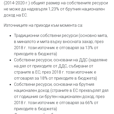
(2014-2020 г.) общият размер на собствените ресурси
не може да надхвърля 1,23% от брутния национален
доход на ЕС.
Източниците на приходи към момента са:
Традиционни собствени ресурси (основно мита,
в миналото и мита върху вносната захар; през
2018 г. този източник е отговарял за 13% от
приходите в бюджета)
Собствени ресурси, основани на ДДС (заделяне
на дял от приходите от ДДС, събирани от
страните в ЕС; през 2018 г. този източник е
отговарял за 18% от приходите в бюджета)
Собствени ресурси, основани на брутния
национален доход (страните в ЕС прехвърлят дял
от годишния си брутен национален доход; през
2018 г. този източник е отговарял за 66% от
приходите в бюджета)