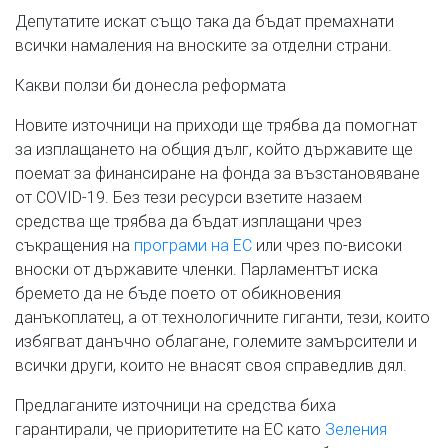
Депутатите искат също така да бъдат премахнати
всички намаления на вноските за отделни страни.
Какви ползи би донесла реформата
Новите източници на приходи ще трябва да помогнат
за изплащането на общия дълг, който държавите ще
поемат за финансиране на фонда за възстановяване
от COVID-19. Без тези ресурси взетите назаем
средства ще трябва да бъдат изплащани чрез
съкращения на
програми на ЕС
или чрез по-високи
вноски от държавите членки. Парламентът иска
бремето да не бъде поето от обикновения
данъкоплатец, а от технологичните гиганти, тези, които
избягват данъчно облагане, големите замърсители и
всички други, които не внасят своя справедлив дял.
Предлаганите източници на средства биха
гарантирали, че приоритетите на ЕС като
Зеления