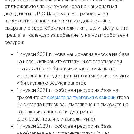
от държавите членки въз основа на националния
доход или на ДДС, Парламентът призовава за
въвеждане на нови видове приходоизточници,
свързани с европейските политики и цели. Депутатите
предлагат календар за добавянето на нови собствени
ресурси:
1 януари 2021 г.: нова национална вноска на база
на нерециклираните отпадъци от пластмасови
опаковки (това би стимулирало по-малкото
използване на еднократни пластмасови продукти
и би засилило рециклирането);
1 януари 2021 г.: собствен ресурс на база на
приходите от
схемата за търговия с емисии
(това
би оказало натиск за намаляване на емисиите на
парникови газове от индустрията,
електроцентралите и авиолиниите)
1 януари 2023 г.: собствен ресурс на база
на облагане на дигиталните услуги (с цел