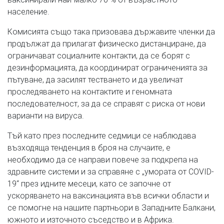
население.
Комисията също така призовава държавите членки да
продължат да прилагат физическо дистанциране, да
ограничават социалните контакти, да се борят с
дезинформацията, да координират ограниченията за
пътуване, да засилят тестването и да увеличат
проследяването на контактите и геномната
последователност, за да се справят с риска от нови
варианти на вируса.
Тъй като през последните седмици се наблюдава
възходяща тенденция в броя на случаите, е
необходимо да се направи повече за подкрепа на
здравните системи и за справяне с „умората от COVID-
19“ през идните месеци, като се започне от
ускоряването на ваксинацията във всички области и
се помогне на нашите партньори в Западните Балкани,
южното и източното съседство и в Африка.