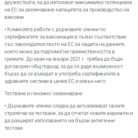
дружествата, за да използват максимално потенциала
на ЕС за увеличаване капацитета за производство на
ваксини.
• Комисията работи с държавите членки по
сертификатите за ваксинация в пълно съответствие
със законодателството на ЕС за защита на данните,
което може да подпомогне приемствеността в
грижите. До края на януари 2021 г. трябва да бъде
договорен общ подход, за да се даде възможност
бързо да се въведат в употреба сертификатите в
здравните системи в целия ЕС и извън него.
Тестване и геномно секвениране
• Държавите членки следва да актуализират своите
стратегии за тестване, за да отчетат новите варианти и
да разширят използването на бързи антигенни
тестове.