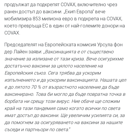
продължат да подкрепят COVAX, включително чрез
ранен достъп до ваксини. „Екип Европа“ вече
мобилизира 853 милиона евро в подкрепа на COVAX,
което превръща ЕС в един от най-големите донори на
COVAX.
Председателят на Европейската комисия Урсула фон
дер Лайен заяви:
„Ваксинацията е от съществено
значение за излизане от тази криза. Вече осигурихме
достатъчно ваксини за цялото население на
Европейския съюз. Сега трябва да ускорим
изпълнението и да ускорим ваксинацията. Нашата цел
е до лятото 70 % от възрастното население да бъде
ваксинирано. Това би могло да бъде повратна точка в
борбата ни срещу този вирус. Ние обаче ще сложим
край на тази пандемия само когато всички по света
имат достъп до ваксини. Ще увеличим усилията си, за
да помогнем за осигуряването на ваксини за нашите
съседи и партньори по света
.“