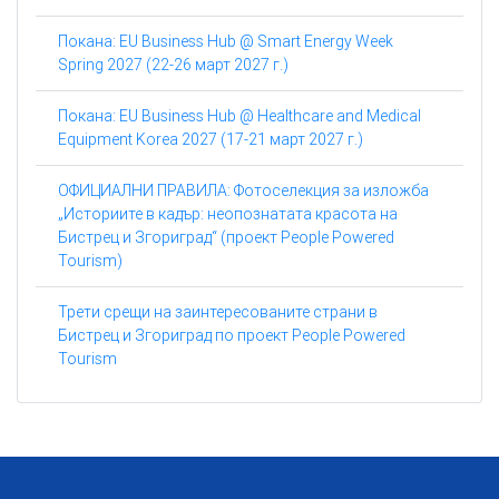
Покана: EU Business Hub @ Smart Energy Week
Spring 2027 (22-26 март 2027 г.)
Покана: EU Business Hub @ Healthcare and Medical
Equipment Korea 2027 (17-21 март 2027 г.)
ОФИЦИАЛНИ ПРАВИЛА: Фотоселекция за изложба
„Историите в кадър: неопознатата красота на
Бистрец и Згориград“ (проект People Powered
Tourism)
Трети срещи на заинтересованите страни в
Бистрец и Згориград по проект People Powered
Tourism