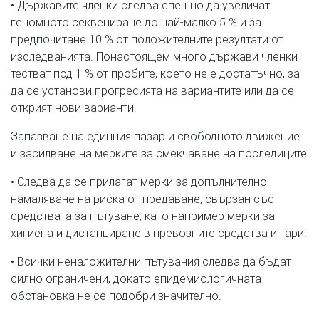
• Държавите членки следва спешно да увеличат
геномното секвениране до най-малко 5 % и за
предпочитане 10 % от положителните резултати от
изследванията. Понастоящем много държави членки
тестват под 1 % от пробите, което не е достатъчно, за
да се установи прогресията на вариантите или да се
открият нови варианти.
Запазване на единния пазар и свободното движение
и засилване на мерките за смекчаване на последиците
• Следва да се прилагат мерки за допълнително
намаляване на риска от предаване, свързан със
средствата за пътуване, като например мерки за
хигиена и дистанциране в превозните средства и гари.
• Всички неналожителни пътувания следва да бъдат
силно ограничени, докато епидемиологичната
обстановка не се подобри значително.