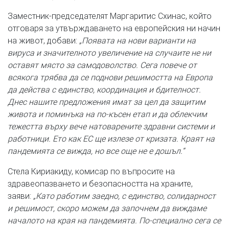
Заместник-председателят Маргаритис Схинас, който
отговаря за утвърждаването на европейския ни начин
на живот, добави:
„Появата на нови варианти на
вируса и значителното увеличение на случаите не ни
оставят място за самодоволство. Сега повече от
всякога трябва да се поднови решимостта на Европа
да действа с единство, координация и бдителност.
Днес нашите предложения имат за цел да защитим
живота и поминъка на по-късен етап и да облекчим
тежестта върху вече натоварените здравни системи и
работници. Ето как ЕС ще излезе от кризата. Краят на
пандемията се вижда, но все още не е дошъл.“
Стела Кириакиду, комисар по въпросите на
здравеопазването и безопасността на храните,
заяви:
„Като работим заедно, с единство, солидарност
и решимост, скоро можем да започнем да виждаме
началото на края на пандемията. По-специално сега се