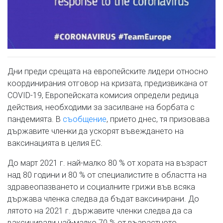
Дни преди срещата на европейските лидери относно
координирания отговор на кризата, предизвикана от
COVID-19, Европейската комисия определи редица
действия, необходими за засилване на борбата с
пандемията. В
съобщение
, прието днес, тя призовава
държавите членки да ускорят въвеждането на
ваксинацията в целия ЕС.
До март 2021 г. най-малко 80 % от хората на възраст
над 80 години и 80 % от специалистите в областта на
здравеопазването и социалните грижи във всяка
държава членка следва да бъдат ваксинирани. До
лятото на 2021 г. държавите членки следва да са
ваксинирали най-малко 70 % от възрастното