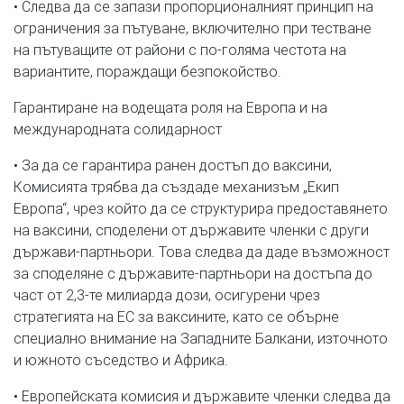
• Следва да се запази пропорционалният принцип на
ограничения за пътуване, включително при тестване
на пътуващите от райони с по-голяма честота на
вариантите, пораждащи безпокойство.
Гарантиране на водещата роля на Европа и на
международната солидарност
• За да се гарантира ранен достъп до ваксини,
Комисията трябва да създаде механизъм „Екип
Европа“, чрез който да се структурира предоставянето
на ваксини, споделени от държавите членки с други
държави-партньори. Това следва да даде възможност
за споделяне с държавите-партньори на достъпа до
част от 2,3-те милиарда дози, осигурени чрез
стратегията на ЕС за ваксините, като се обърне
специално внимание на Западните Балкани, източното
и южното съседство и Африка.
• Европейската комисия и държавите членки следва да