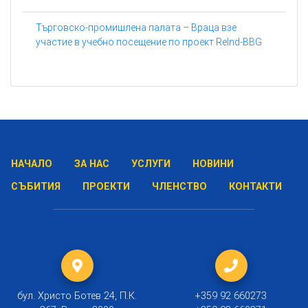
Търговско-промишлена палата – Враца взе
участие в учебно посещение по проект ReInd-BBG
НАЧАЛО
ЗА НАС
УСЛУГИ
НОВИНИ
СЪБИТИЯ
ПРОЕКТИ
ЧЛЕНСТВО
КОНТАКТИ
бул. Христо Ботев 24, П.К.
+359 92 660273