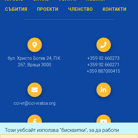
СЪБИТИЯ
ПРОЕКТИ
ЧЛЕНСТВО
КОНТАКТИ
бул. Христо Ботев 24, П.К.
+359 92 660273
267, Враца 3000
+359 92 660271
+359 887000415
cci-vr@cci-vratsa.org
Този уебсайт използва "бисквитки", за да работи
оптимално за Вас.
Научете повече