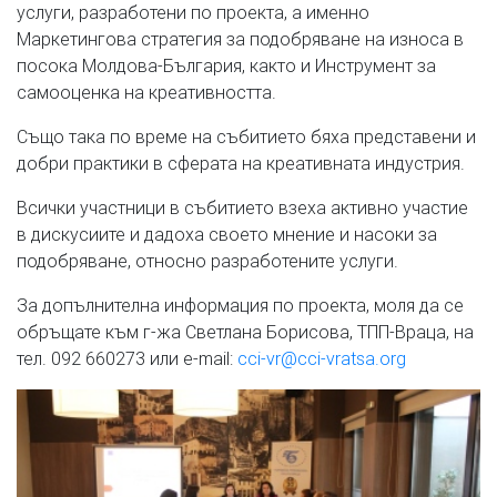
услуги, разработени по проекта, а именно
Маркетингова стратегия за подобряване на износа в
посока Молдова-България, както и Инструмент за
самооценка на креативността.
Също така по време на събитието бяха представени и
добри практики в сферата на креативната индустрия.
Всички участници в събитието взеха активно участие
в дискусиите и дадоха своето мнение и насоки за
подобряване, относно разработените услуги.
За допълнителна информация по проекта, моля да се
обръщате към г-жа Светлана Борисова, ТПП-Враца, на
тел. 092 660273 или e-mail:
cci-vr@cci-vratsa.org