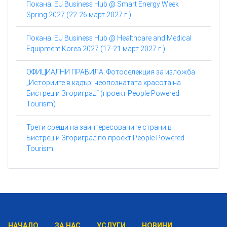
Покана: EU Business Hub @ Smart Energy Week
Spring 2027 (22-26 март 2027 г.)
Покана: EU Business Hub @ Healthcare and Medical
Equipment Korea 2027 (17-21 март 2027 г.)
ОФИЦИАЛНИ ПРАВИЛА: Фотоселекция за изложба
„Историите в кадър: неопознатата красота на
Бистрец и Згориград“ (проект People Powered
Tourism)
Трети срещи на заинтересованите страни в
Бистрец и Згориград по проект People Powered
Tourism
НАЧАЛО
ЗА НАС
УСЛУГИ
НОВИНИ