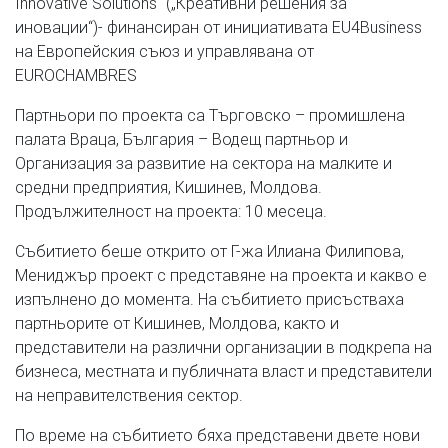
Innovative Solutions“ („Креативни решения за
иновации“)- финансиран от инициативата EU4Business
на Европейския съюз и управлявана от
EUROCHAMBRES
Партньори по проекта са Търговско – промишлена
палата Враца, България – Водещ партньор и
Организация за развитие на сектора на малките и
средни предприятия, Кишинев, Молдова.
Продължителност на проекта: 10 месеца.
Събитието беше открито от Г-жа Илиана Филипова,
Мениджър проект с представяне на проекта и какво е
изпълнено до момента. На събитието присъстваха
партньорите от Кишинев, Молдова, както и
представители на различни организации в подкрепа на
бизнеса, местната и публичната власт и представители
на неправителствения сектор.
По време на събитието бяха представени двете нови