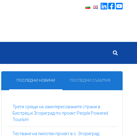
ПОСЛЕДНИ НОВИНИ
ПОСЛЕДНИ СЪБИТИЯ
Трети срещи на заинтересованите страни в
Бистрец и Згориград по проект People Powered
Tourism
Тестване на пилотен проект в с. Згориград