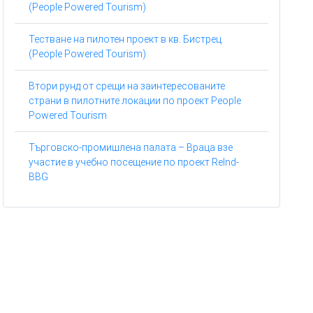
(People Powered Tourism)
Тестване на пилотен проект в кв. Бистрец
(People Powered Tourism)
Втори рунд от срещи на заинтересованите
страни в пилотните локации по проект People
Powered Tourism
Търговско-промишлена палата – Враца взе
участие в учебно посещение по проект ReInd-
BBG