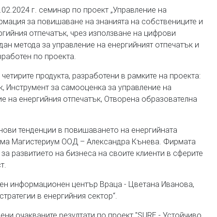
02.2024 г. семинар по проект „Управление на
рмация за повишаване на знанията на собствениците и
ргийния отпечатък, чрез използване на цифрови
дан метода за управление на енергийният отпечатък и
работен по проекта.
четирите продукта, разработени в рамките на проекта:
к, Инструмент за самооценка за управление на
ие на енергийния отпечатък, Отворена образователна
нови тенденции в повишаването на енергийната
ирма Магистериум ООД – Александра Кънева. Фирмата
за развитието на бизнеса на своите клиенти в сферите
т.
тен информационен център Враца - Цветана Иванова,
тратегии в енергийния сектор“.
ени очакваните резултати по проект "SURE - Устойчиво