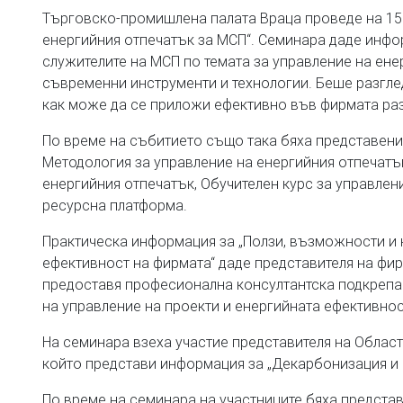
Търговско-промишлена палата Враца проведе на 15.
енергийния отпечатък за МСП“. Семинара даде инфо
служителите на МСП по темата за управление на ене
съвременни инструменти и технологии. Беше разгле
как може да се приложи ефективно във фирмата раз
По време на събитието също така бяха представени 
Методология за управление на енергийния отпечатъ
енергийния отпечатък, Обучителен курс за управлен
ресурсна платформа.
Практическа информация за „Ползи, възможности и 
ефективност на фирмата“ даде представителя на ф
предоставя професионална консултантска подкрепа 
на управление на проекти и енергийната ефективнос
На семинара взеха участие представителя на Облас
който представи информация за „Декарбонизация и с
По време на семинара на участниците бяха представ