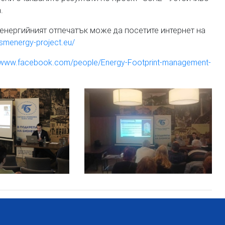
.
енергийният отпечатък може да посетите интернет на
.smenergy-project.eu/
//www.facebook.com/people/Energy-Footprint-management-