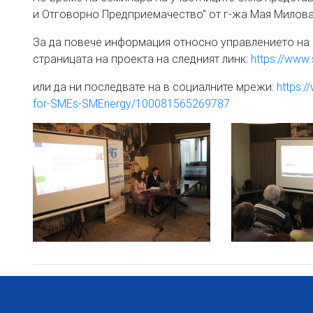
и Отговорно Предприемачество" от г-жа Мая Милова
За да повече информация относно управлението на 
страницата на проекта на следният линк:
https://www
или да ни последвате на в социалните мрежи:
https:
for-SMEs-SMEnergy/100081565269787