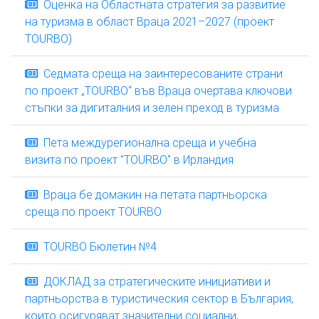
Оценка на Областната стратегия за развитие
на туризма в област Враца 2021–2027 (проект
TOURBO)
Седмата среща на заинтересованите страни
по проект „TOURBO“ във Враца очертава ключови
стъпки за дигиталния и зелен преход в туризма
Пета междурегионална среща и учебна
визита по проект "TOURBO" в Ирландия
Враца бе домакин на петата партньорска
среща по проект TOURBO
TOURBO Бюлетин №4
ДОКЛАД за стратегическите инициативи и
партньорства в туристическия сектор в България,
които осигуряват значителни социални,