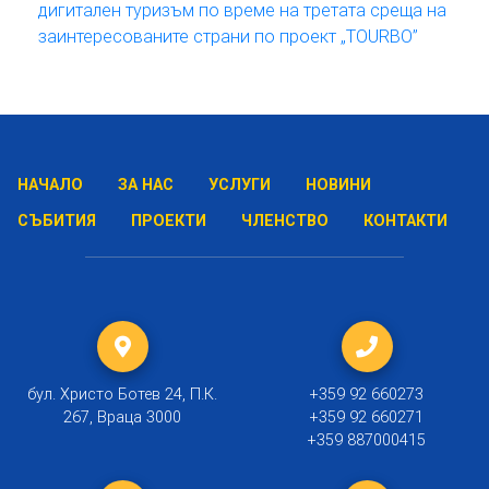
дигитален туризъм по време на третата среща на
заинтересованите страни по проект „TOURBO”
НАЧАЛО
ЗА НАС
УСЛУГИ
НОВИНИ
СЪБИТИЯ
ПРОЕКТИ
ЧЛЕНСТВО
КОНТАКТИ
бул. Христо Ботев 24, П.К.
+359 92 660273
267, Враца 3000
+359 92 660271
+359 887000415