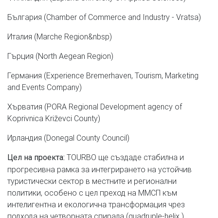
България (Chamber of Commerce and Industry - Vratsa)
Италия (Marche Region&nbsp)
Гърция (North Aegean Region)
Германия (Experience Bremerhaven, Tourism, Marketing
and Events Company)
Хърватия (PORA Regional Development agency of
Koprivnica Križevci County)
Ирландия (Donegal County Council)
TOURBO ще създаде стабилна и
Цел на проекта:
прогресивна рамка за интегрирането на устойчив
туристически сектор в местните и регионални
политики, особено с цел преход на ММСП към
интелигентна и екологична трансформация чрез
подхода на четворната спирала (quadruple-helix ).