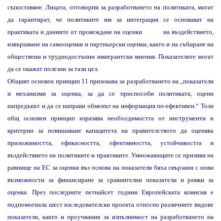
съпоставяне. Лицата, отговорни за разработването на политиката, могат
да гарантират, че политиките им за интеграция се основават на
практиката и данните от провеждане на оценки
на въздействието,
извършване на самооценки и партньорски оценки, както и на събиране на
обществени и труднодостъпни имигрантски мнения. Показателите могат
да се окажат полезни за тази цел.
Общият основен принцип 11 призовава за разработването на „показатели
и
м
еханизми за оценка, за да се приспособи политиката, оцени
напредъкът и да се направи обменът на информация по-ефективен.“ Този
общ основен принцип изразява необходимостта от инструменти и
критерии за повишаване капацитета на правителството да оценява
приложимостта, ефикасността, ефективността, устойчивостта и
въздействието на политиките и практиките. Умножаващите се призиви на
равнище на ЕС за оценки въз основа на показатели бяха свързани с нови
възможности за финансиране за сравнителни показатели и рамки за
оценка. През последните петнайсет години Европейската комисия е
подпомогнала шест изследователски проекта относно различните видове
показатели, както и проучвания за изпълнимост на разработването на