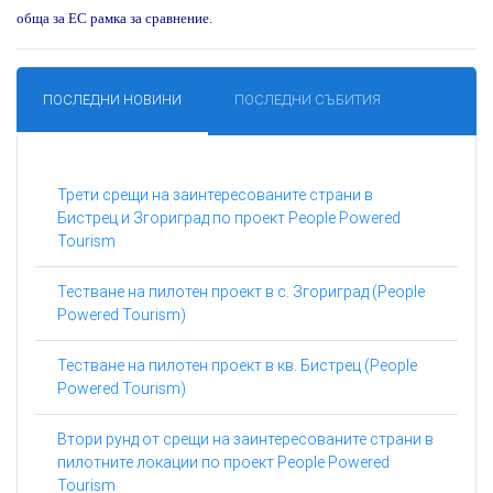
обща за ЕС рамка за сравнение.
ПОСЛЕДНИ НОВИНИ
ПОСЛЕДНИ СЪБИТИЯ
Трети срещи на заинтересованите страни в
Бистрец и Згориград по проект People Powered
Tourism
Тестване на пилотен проект в с. Згориград (People
Powered Tourism)
Тестване на пилотен проект в кв. Бистрец (People
Powered Tourism)
Втори рунд от срещи на заинтересованите страни в
пилотните локации по проект People Powered
Tourism