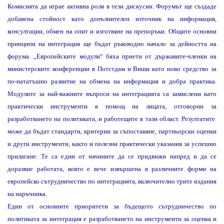
Комисията да играе активна роля в тези дискусии. Форумът ще създаде
добавена стойност като допълнителен източник на информация,
консултации, обмен на опит и изготвяне на препоръки. Общите основни
принципи на интеграция ще бъдат ръководно начало за дейността на
форума. „Европейските модули“ бяха приети от държавите-членки на
министерските конференции в Потстдам и Виши като ново средство за
по-нататъшно развитие на обмена на информация и добра практика.
Модулите за най-важните въпроси на интеграцията са замислени като
практически инструменти в помощ на лицата, отговорни за
разработването на политиката, и работещите в тази област. Резултатите
може да бъдат стандарти, критерии за съпоставяне, партньорски оценки
и други инструменти, както и полезни практически указания за успешно
прилагане. Те са един от начините да се придвижи напред и да се
доразвие работата, която е вече извършена в различните форми на
европейско сътрудничество по интеграцията, включително трите издания
на наръчника.
Един от основните приоритети за бъдещото сътрудничество по
политиката за интеграция е разработването на инструменти за оценка и