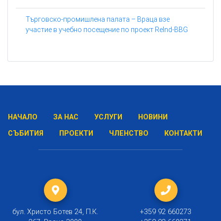
Търговско-промишлена палата – Враца взе
участие в учебно посещение по проект ReInd-BBG
НАЧАЛО
ЗА НАС
УСЛУГИ
НОВИНИ
СЪБИТИЯ
ПРОЕКТИ
ЧЛЕНСТВО
КОНТАКТИ
бул. Христо Ботев 24, П.К.
+359 92 660273