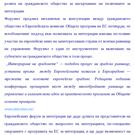
ролята на гражданското общество за насърчаване на политиките за
интеграция.
Форумът предлага механизъм за консултации между гражданското
общество и Европейската комисия. Общата програма на ЕС потвърди, че
всеобхватният подход към политиката за интеграция изисква по-голямо
участие на европейско ниво на заинтересовани страни от всички равнища
на управление. Форумът е един от инструментите за включване на
субектите на гражданското общество в този процес.
„Интегриране на градовете“ — подобен процес на градско равнище,
установи връзка
между Европейската комисия и Евроградове —
мрежата на големите европейски градове. Редицата годишни
конференции прокарват мост между многобройните равнища на
управление и излагат нови идеи за практическото прилагане на Общите
основни принципи.
www.inticities.eu/
Европейският форум за интеграция ще даде думата на представители на
гражданското общество по въпросите на интеграцията, по-специално
свързаните с програмата на ЕС за интеграция, и ще даде възможност на