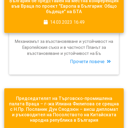
България бе представен на местна конференция
във Враца по проект "Европа в България: Общо
бъдеще" на БТА
14.03.2023 16:49
Механизмът за възстановяване и устойчивост на
Европейския съюз и в частност Планът за
възстановяване и устойчивост на Бъ
Прочети повече
Председателят на Търговско-промишлена
палата Враца – г-жа Илиана Филипова се срещна
с Н.Пр. Посланик Дун Сяодзюн – висш дипломат
и ръководител на Посолството на Китайската
народна република в България