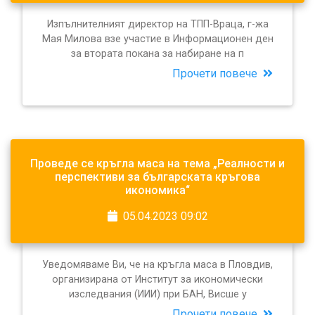
Изпълнителният директор на ТПП-Враца, г-жа
Мая Милова взе участие в Информационен ден
за втората покана за набиране на п
Прочети повече
Проведе се кръгла маса на тема „Реалности и
перспективи за българската кръгова
икономика“
05.04.2023 09:02
Уведомяваме Ви, че на кръгла маса в Пловдив,
организирана от Институт за икономически
изследвания (ИИИ) при БАН, Висше у
Прочети повече