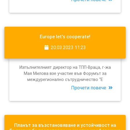
Europe let's cooperate!
20.03.2023 11:23
Изпълнителният директор на ТПП-Враца, г-жа
Мая Милова взе участие във Форумът за
междурегионално сътрудничество “E
Прочети повече
Планът за възстановяване и устойчивост на