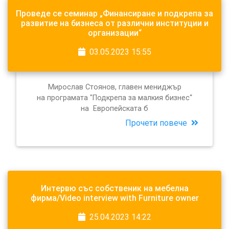
Проведе се семинар „Финансиране и подкрепа за
развитие на бизнеса от различни институции и
организации“
03.05.2023 15:55
Мирослав Стоянов, главен мениджър
на програмата "Подкрепа за малкия бизнес“
на Европейската б
Прочети повече
Интервю със собственик на мебелна
фирма/Video interview with Furniture owner
25.04.2023 14:22