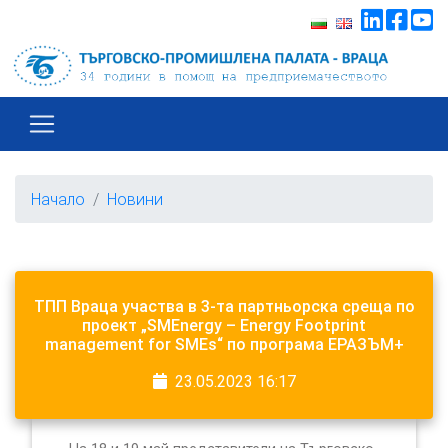
Начало
Новини
ТПП Враца участва в 3-та партньорска среща по
проект „SMEnergy – Energy Footprint
management for SMEs“ по програма ЕРАЗЪМ+
23.05.2023 16:17