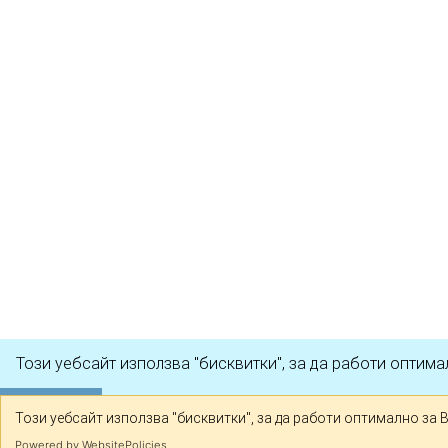
Този уебсайт използва "бисквитки", за да работи оптима
Разбрах
Този уебсайт използва "бисквитки", за да работи оптимално за 
Powered by WebsitePolicies