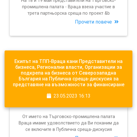
На 18 и 19 май представители на Търговско-
промишлена палата - Враца взеха участие в
трета партньорска среща по проект &b
Прочети повече
Екипът на ТПП-Враца кани Представители на
бизнеса, Регионални власти, Организации за
подкрепа на бизнеса от Северозападна
България на Публична среща-дискусия за
представяне на възможности за финансиране
23.05.2023 16:13
От името на Търговско-промишлена палата
Враца имаме удоволствието да Ви поканим да
се включите в Публична среща-дискусия