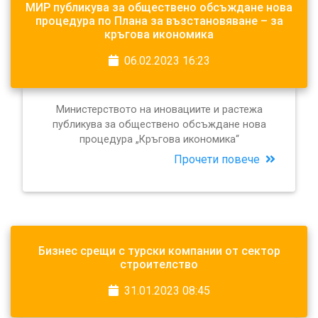
МИР публикува за обществено обсъждане нова
процедура по Плана за възстановяване – за
кръгова икономика
06.02.2023 16:23
Министерството на иновациите и растежа
публикува за обществено обсъждане нова
процедура „Кръгова икономика“
Прочети повече
Бизнес срещи с турски компании от сектор
строителство
31.01.2023 08:45