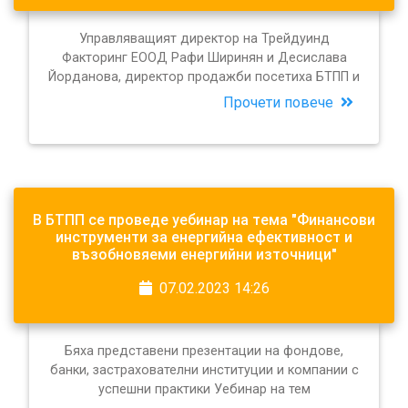
Управляващият директор на Трейдуинд
Факторинг ЕООД Рафи Ширинян и Десислава
Йорданова, директор продажби посетиха БТПП и
Прочети повече
В БТПП се проведе уебинар на тема "Финансови
инструменти за енергийна ефективност и
възобновяеми енергийни източници"
07.02.2023 14:26
Бяха представени презентации на фондове,
банки, застрахователни институции и компании с
успешни практики Уебинар на тем