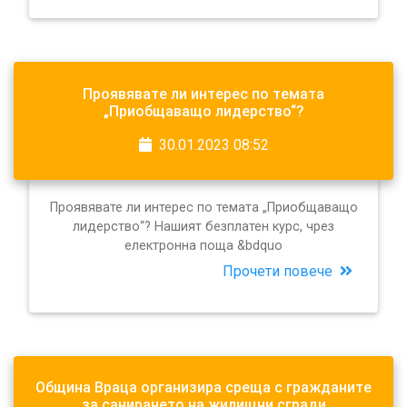
Проявявате ли интерес по темата
„Приобщаващо лидерство“?
30.01.2023 08:52
Проявявате ли интерес по темата „Приобщаващо
лидерство“? Нашият безплатен курс, чрез
електронна поща &bdquo
Прочети повече
Община Враца организира среща с гражданите
за санирането на жилищни сгради