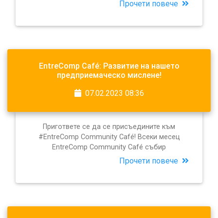
Прочети повече
EntreComp Café: Развитие на нашето
предприемаческо мислене!
07.02.2023 08:36
Пригответе се да се присъедините към
#EntreComp Community Café! Всеки месец
EntreComp Community Café събир
Прочети повече