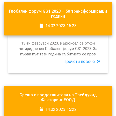
Глобален форум GS1 2023 – 50 трансформиращи
години
14.02.2023 15:23
13-ти февруари 2023, в Брюксел се откри
четиридневен Глобален форум GS1 2023. За
първи път тази година събитието се пров
Прочети повече
Среща с представители на Трейдуинд
Факторинг ЕООД
14.02.2023 15:22