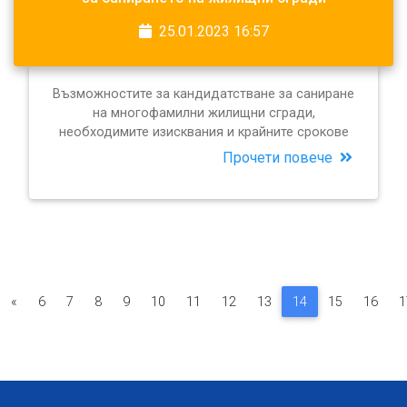
25.01.2023 16:57
Възможностите за кандидатстване за саниране
на многофамилни жилищни сгради,
необходимите изисквания и крайните срокове
Прочети повече
«
6
7
8
9
10
11
12
13
14
15
16
1