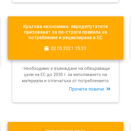
Кръгова икономика: евродепутатите
призовават за по-строги правила за
потребление и рециклиране в ЕС
02.03.2021 15:33
- Необходимо е въвеждане на обвързващи
цели на ЕС до 2030 г. за използването на
материали и отпечатъка от потреблението
Прочети повече