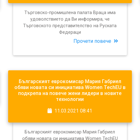
Търговско-промишлена палата Враца има
удоволствието да Ви информира, че
Търговското представителство на Руската
Федераци
Прочети повече
Българският еврокомисар Мария Габриел
обяви новата си инициатива Women TechEU в
подкрепа на повече жени лидери в новите
технологии
11.03.2021 08:41
Българският еврокомисар Мария Габриел
обяви новата си инициатива Women TechEU