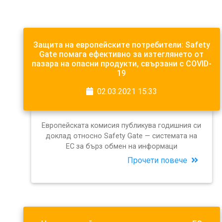
Защита на европейските потребители: Safety
Gate помага ефективно за изтеглянето от
пазара на опасни продукти, свързани с COVID-
19
02.03.2021 15:33
Европейската комисия публикува годишния си
доклад относно Safety Gate — системата на
ЕС за бърз обмен на информаци
Прочети повече