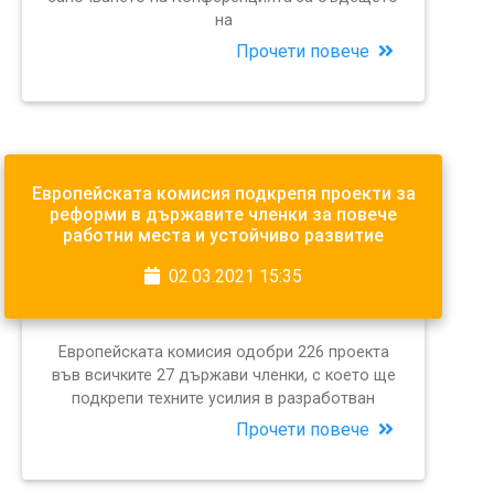
на
Прочети повече
Европейската комисия подкрепя проекти за
реформи в държавите членки за повече
работни места и устойчиво развитие
02.03.2021 15:35
Европейската комисия одобри 226 проекта
във всичките 27 държави членки, с което ще
подкрепи техните усилия в разработван
Прочети повече