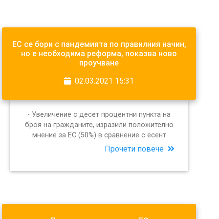
ЕС се бори с пандемията по правилния начин,
но е необходима реформа, показва ново
проучване
02.03.2021 15:31
- Увеличение с десет процентни пункта на
броя на гражданите, изразили положително
мнение за ЕС (50%) в сравнение с есент
Прочети повече