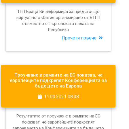
ТПП Враца Ви информира за предстоящо
виртуално събитие организирано от БТПП
съвместно с Търговската палата на
Република
Прочети повече
Проучване в рамките на ЕС показва, че
европейците подкрепят Конференцията за
бъдещето на Европа
11.03.2021 08:38
Резултатите от проучване в рамките на ЕС
показват, че европейците подкрепят
започването на Конференцията за бъдещето