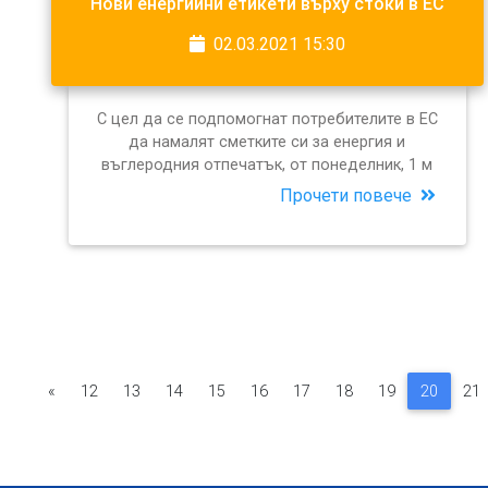
Нови енергийни етикети върху стоки в ЕС
02.03.2021 15:30
С цел да се подпомогнат потребителите в ЕС
да намалят сметките си за енергия и
въглеродния отпечатък, от понеделник, 1 м
Прочети повече
«
12
13
14
15
16
17
18
19
20
21