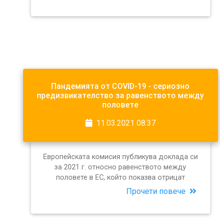
Пандемията от COVID-19 - сериозно
предизвикателство за равенството между
половете
11.03.2021 08:37
Европейската комисия публикува доклада си
за 2021 г. относно равенството между
половете в ЕС, който показва отрицат
Прочети повече