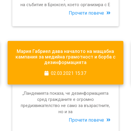
на събитие в Брюксел, което организира с Е
Прочети повече
Мария Габриел дава началото на мащабна
кампания за медийна грамотност и борба с
дезинформацията
02.03.2021 15:37
„Пандемията показа, че дезинформацията
сред гражданите е огромно
предизвикателство не само за възрастните,
но и за
Прочети повече