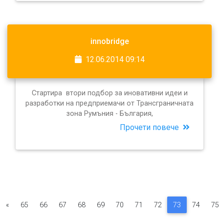
innobridge
12.06.2014 09:14
Стартира втори подбор за иновативни идеи и
разработки на предприемачи от Трансграничната
зона Румъния - България,
Прочети повече
«
65
66
67
68
69
70
71
72
73
74
75