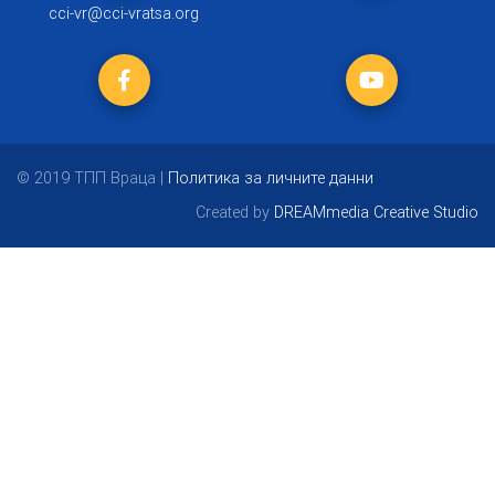
cci-vr@cci-vratsa.org
© 2019 ТПП Враца |
Политика за личните данни
Created by
DREAMmedia Creative Studio