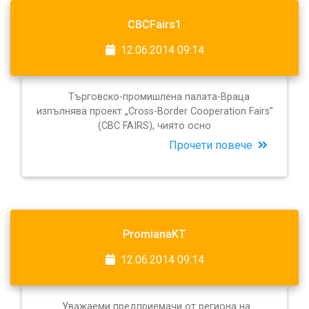
CBCFairs1
12.06.2014 09:14
Търговско-промишлена палата-Враца
изпълнява проект „Cross-Border Cooperation Fairs”
(СВС FAIRS), чиято осно
Прочети повече
PromianaKT
12.06.2014 09:14
Уважаеми предприемачи от региона на