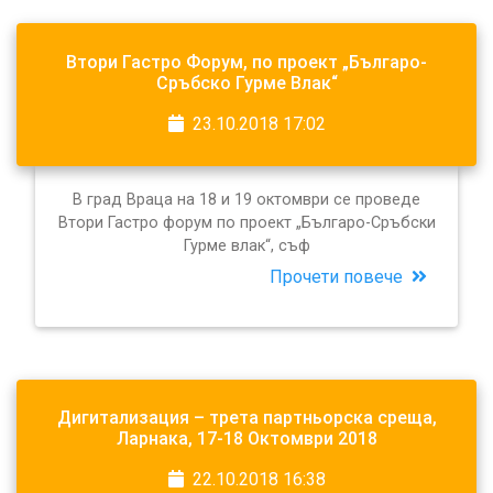
Втори Гастро Форум, по проект „Българо-
Сръбско Гурме Влак“
23.10.2018 17:02
В град Враца на 18 и 19 октомври се проведе
Втори Гастро форум по проект „Българо-Сръбски
Гурме влак“, съф
Прочети повече
Дигитализация – трета партньорска среща,
Ларнака, 17-18 Октомври 2018
22.10.2018 16:38