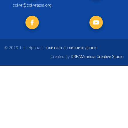
cci-vr@cci-vratsa.org
© 2019 ТПП Враца |
Политика за личните данни
Created by
DREAMmedia Creative Studio