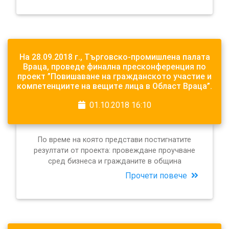
На 28.09.2018 г., Търговско-промишлена палата
Враца, проведе финална пресконференция по
проект ”Повишаване на гражданското участие и
компетенциите на вещите лица в Област Враца”.
01.10.2018 16:10
По време на която представи постигнатите
резултати от проекта: провеждане проучване
сред бизнеса и гражданите в община
Прочети повече