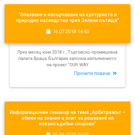
“Опазване и насърчаване на културното и
природно наследство чрез Зелени пътища”
16.07.2018 14:40
През месец юни 2018 г., Търговско-промишлена
палата Враца, България започна изпълнението
на проект ''OUR WAY
Прочети повече
Информационен семинар на тема „Арбитражът –
обмен на знания и опит за решаване на
извънсъдебни спорове“
20.06.2018 16:05