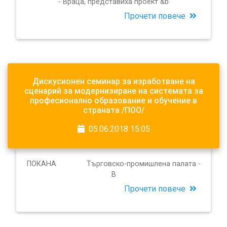
- Враца, представиха проект &b
Прочети повече
Дискусионен семинар за изработване на
сценарий за модернизиране на системата за
професионално образование и обучение в
страната /ПОО/
05.06.2018 15:05
ПОКАНА Търговско-промишлена палата -
В
Прочети повече