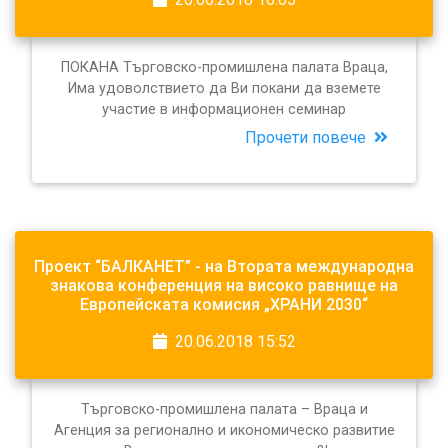
ПОКАНА Търговско-промишлена палата Враца,
Има удоволствието да Ви покани да вземете
участие в информационен семинар
Прочети повече
Проект “БАЛКАНЕТ” - на Втората международна
знакова конференция на високо равнище на
Европейската комисия „ХРАНИ 2030“
20.06.2018 15:52
Търговско-промишлена палата – Враца и
Агенция за регионално и икономическо развитие