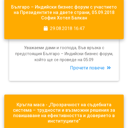
Българо – Индийски бизнес форум с участието
на Президентите на двете страни, 05.09.2018
София Хотел Балкан
29.08.2018 16:47
Уважаеми дами и господа, Във връзка с
предстоящия Българо – Индийски бизнес форум,
който ще се проведе на 05.09
Прочети повече
Кръгла маса - „Прозрачност на съдебната
система – трудности и възможни решения за
повишаване на ефективността и доверието в
институциите“