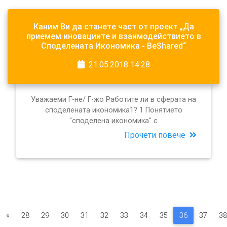
Каним Ви да станете част от проект „Да
приемем иновациите и взаимодействието в
Споделената Икономика - BeShared“
21.05.2018 14:28
Уважаеми Г-не/ Г-жо Работите ли в сферата на
споделената икономика1? 1 Понятието
"споделена икономика" с
Прочети повече
«
28
29
30
31
32
33
34
35
36
37
38