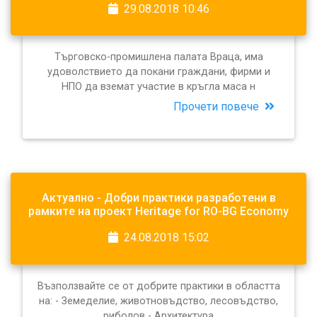
29.08.2018 10:46
Търговско-промишлена палата Враца, има
удоволствието да покани граждани, фирми и
НПО да вземат участие в кръгла маса н
Прочети повече
Актуално - Добри практики разработени в
рамките на проект Heritage for RO-BG Economy
24.08.2018 15:02
Възползвайте се от добрите практики в областта
на: - Земеделие, животновъдство, лесовъдство,
риболов - Архитектура