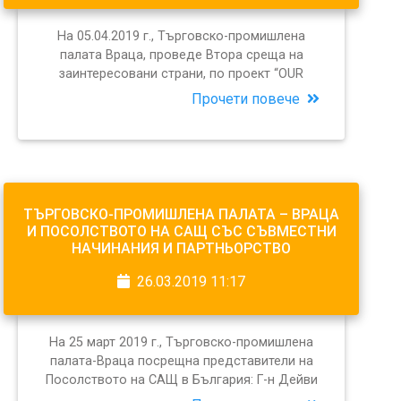
На 05.04.2019 г., Търговско-промишлена
палата Враца, проведе Втора среща на
заинтересовани страни, по проект “OUR
Прочети повече
ТЪРГОВСКО-ПРОМИШЛЕНА ПАЛАТА – ВРАЦА
И ПОСОЛСТВОТО НА САЩ СЪС СЪВМЕСТНИ
НАЧИНАНИЯ И ПАРТНЬОРСТВО
26.03.2019 11:17
На 25 март 2019 г., Търговско-промишлена
палата-Враца посрещна представители на
Посолството на САЩ в България: Г-н Дейви