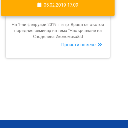
05.02.2019 17:09
На 1-ви февруари 2019 г. в гр. Враца се състоя
поредния семинар на тема “Насърчаване на
Споделена Икономика&ld
Прочети повече