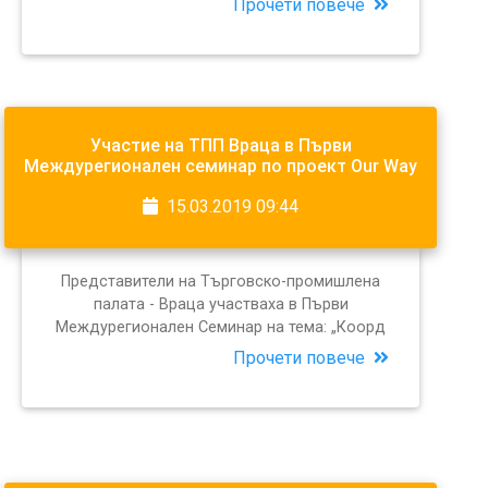
Прочети повече
Участие на ТПП Враца в Първи
Междурегионален семинар по проект Our Way
15.03.2019 09:44
Представители на Търговско-промишлена
палата - Враца участваха в Първи
Междурегионален Семинар на тема: „Коорд
Прочети повече