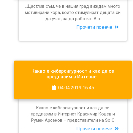
„Щастлив съм, че в нашия град виждам много
мотивирани хора, които стимулират децата си
да учат, за да работят. В п
Прочети повече
Какво е киберсигурност и как да се
предпазим в Интернет
04.04.2019 16:45
Какво е киберсигурност и как да се
предпазим в Интернет Красимир Коцев и
Румен Арсенов – представители на So C
Прочети повече