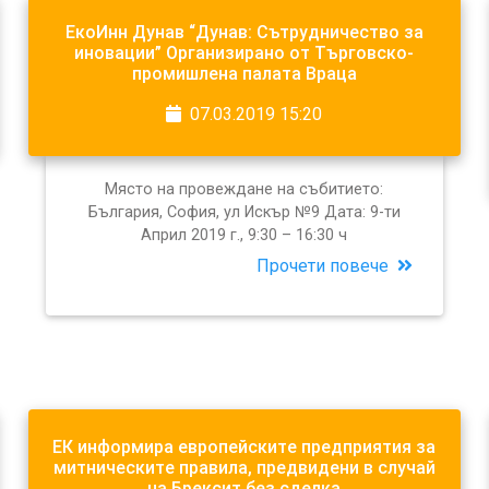
ЕкоИнн Дунав “Дунав: Сътрудничество за
иновации” Организирано от Търговско-
промишлена палата Враца
07.03.2019 15:20
Място на провеждане на събитието:
България, София, ул Искър №9 Дата: 9-ти
Април 2019 г., 9:30 – 16:30 ч
Прочети повече
ЕК информира европейските предприятия за
митническите правила, предвидени в случай
на Брексит без сделка