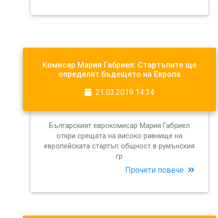
Комисар Мария Габриел: Стартъпите ще
определят бъдещето на Европа
21.03.2019 14:34
Българският еврокомисар Мария Габриел
откри срещата на високо равнище на
европейската стартъп общност в румънския
гр
Прочети повече