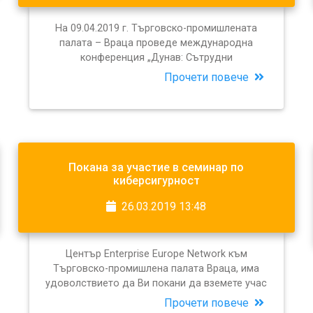
На 09.04.2019 г. Търговско-промишлената
палата – Враца проведе международна
конференция „Дунав: Сътрудни
Прочети повече
Покана за участие в семинар по
киберсигурност
26.03.2019 13:48
Център Enterprise Europe Network към
Търговско-промишлена палата Враца, има
удоволствието да Ви покани да вземете учас
Прочети повече