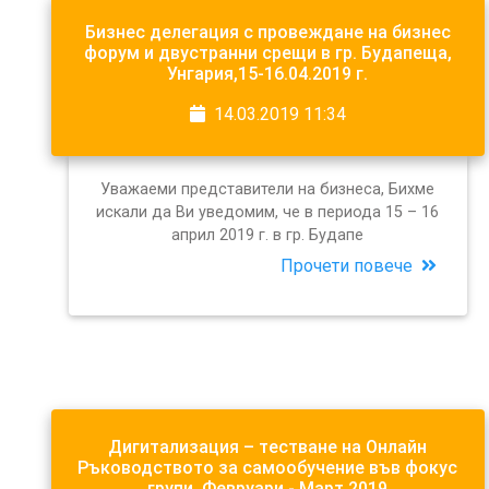
Бизнес делегация с провеждане на бизнес
форум и двустранни срещи в гр. Будапеща,
Унгария,15-16.04.2019 г.
14.03.2019 11:34
Уважаеми представители на бизнеса, Бихме
искали да Ви уведомим, че в периода 15 – 16
април 2019 г. в гр. Будапе
Прочети повече
Дигитализация – тестване на Онлайн
Ръководството за самообучение във фокус
групи, Февруари - Март 2019