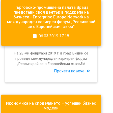
Търговско-промишлена палата Враца
представи своя център в подкрепа на
бизнеса - Enterprise Europe Network на
международен кариерен форум „Реализирай
се с Европейския съюз“
06.03.2019 17:18
На 28-ми февруари 2019 г. в град Видин се
проведе международен кариерен форум
„Реализирай се в Европейския съюз&ld
Прочети повече
Икономика на споделянето – успешни бизнес
модели