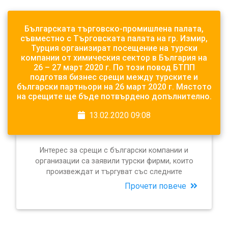
Българската търговско-промишлена палата,
съвместно с Търговската палата на гр. Измир,
Турция организират посещение на турски
компании от химическия сектор в България на
26 – 27 март 2020 г. По този повод БТПП
подготвя бизнес срещи между турските и
български партньори на 26 март 2020 г. Мястото
на срещите ще бъде потвърдено допълнително.
13.02.2020 09:08
Интерес за срещи с български компании и
организации са заявили турски фирми, които
произвеждат и търгуват със следните
Прочети повече