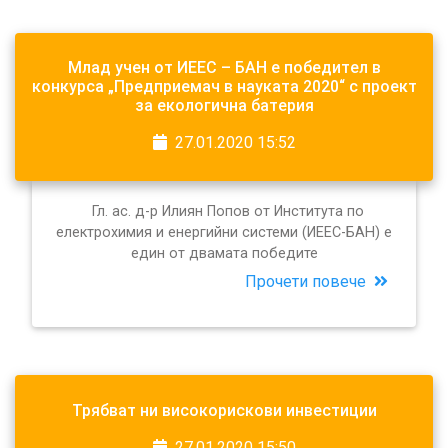
Млад учен от ИЕЕС – БАН е победител в
конкурса „Предприемач в науката 2020“ с проект
за екологична батерия
27.01.2020 15:52
Гл. ас. д-р Илиян Попов от Института по
електрохимия и енергийни системи (ИЕЕС-БАН) е
един от двамата победите
Прочети повече
Трябват ни високорискови инвестиции
27.01.2020 15:50