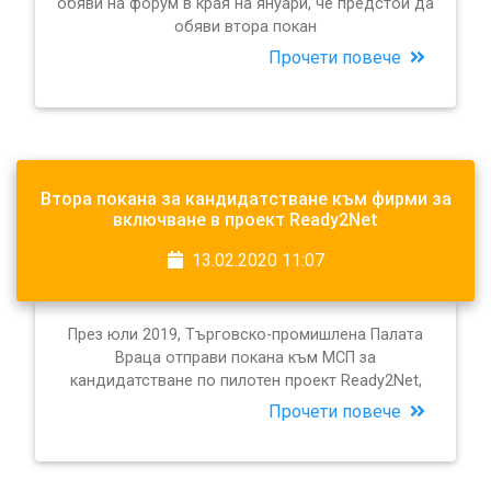
обяви на форум в края на януари, че предстои да
обяви втора покан
Прочети повече
Втора покана за кандидатстване към фирми за
включване в проект Ready2Net
13.02.2020 11:07
През юли 2019, Търговско-промишлена Палата
Враца отправи покана към МСП за
кандидатстване по пилотен проект Ready2Net,
Прочети повече