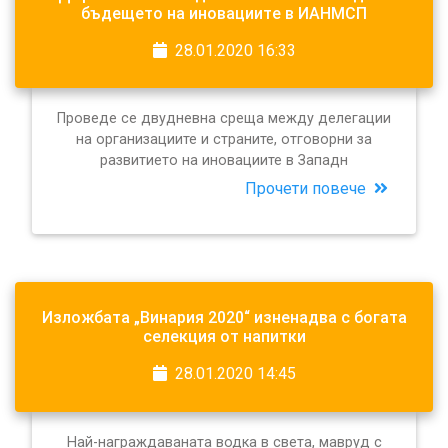
бъдещето на иновациите в ИАНМСП
28.01.2020 16:33
Проведе се двудневна среща между делегации
на организациите и страните, отговорни за
развитието на иновациите в Западн
Прочети повече
Изложбата „Винария 2020“ изненадва с богата
селекция от напитки
28.01.2020 14:45
Най-награждаваната водка в света, мавруд с