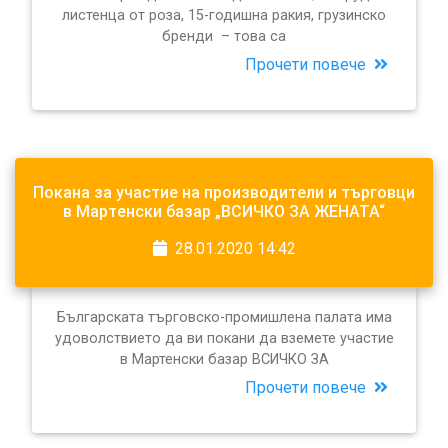
листенца от роза, 15-годишна ракия, грузинско
бренди – това са
Прочети повече
Покана за участие на производители и търговци
в Мартенски базар „ВСИЧКО ЗА ЖЕНАТА“
28.01.2020 14:42
Българската търговско-промишлена палата има
удоволствието да ви покани да вземете участие
в Мартенски базар ВСИЧКО ЗА
Прочети повече