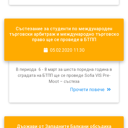
Състезание за студенти по международен
търговски арбитраж и международно търговско
право ще се проведе в БТПП
05.02.2020 11:30
В периода 6 - 8 март за шеста поредна година в
сградата на БТПП ще се проведе Sofia VIS Pre-
Moot – състеза
Прочети повече
Държави от Западните Балкани обсъдиха