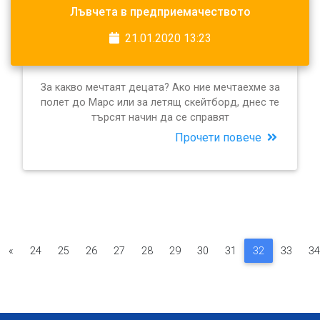
Лъвчета в предприемачеството
21.01.2020 13:23
За какво мечтаят децата? Ако ние мечтаехме за
полет до Марс или за летящ скейтборд, днес те
търсят начин да се справят
Прочети повече
«
24
25
26
27
28
29
30
31
32
33
34